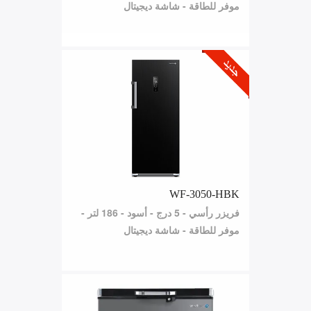
موفر للطاقة - شاشة ديجيتال
WF-3050-HBK
فريزر رأسي - 5 درج - أسود - 186 لتر -
موفر للطاقة - شاشة ديجيتال